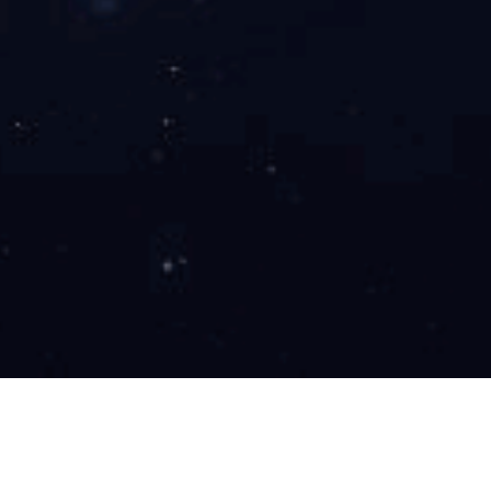
上海九游(NINE GAME)体育·官方网站DDSY879蓝牙款预付费智
精研计量，智创未来|国网上海电力公司营销服务中心沈华老师来厂
能电表上新！
培训
本产品运用先进的单片机处理系统，实现数据的采集、处理与存
以考促精 以技强芯，国网专家来厂培训，45年匠心沉淀，再启技术
储。替换传统 IC 卡预付费电表，采用蓝牙通信功能，能够通过蓝牙
赋能新篇章。国家电网上海市电力公司营销服务中心电能计量专家
与手机连接...
沈华亲临九游(NINE GAME)体育·官方网站...
上海九游(NINE GAME)体育·官方网站-武汉营销中心正式成立！
什么是三相四线电能表
九游(NINE GAME)体育·官方网站与湖北盛世云联科技有限公司战略
三相四线电能表是一种用于测量三相交流电路中电能消耗的设备，
合作签约仪式暨武汉营销中心揭牌仪式在武汉圆满举行...
它广泛应用于工业、商业和居民用电等领域，是电能计量和管理的
重要工...