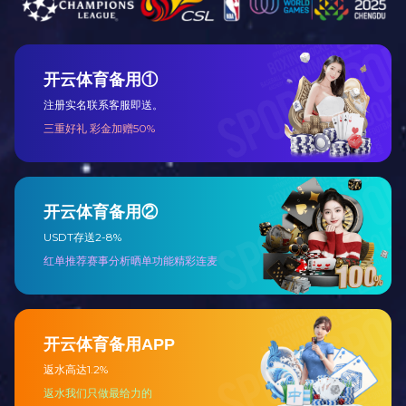
表、测试设备以及各类水
拥有专利
合作伙伴
表的开发。
中国智慧体育科技领导者
PRODUCT INTRODUCTION
产品介绍
远程电表
牙款预付费电表
远程电表
远程水表
物联网水表
物联网水表
远程水表
DDZY9898-Q
DDSY879
DTSD79-W1-R
光电直读水表
4G远程水表
4G远程水表
光电直读水表
光电直读型 | RS485远传 | 小口径阀控款
4G无线传输 | 小口径阀控款
4G无线传输 | 小口径阀控款
光电直读型 | RS485远传 | 小口径阀控款
RS485远传 | 三相预付费功能 | 壁挂式安装
费 | 能源分析 | 安全参数配置
RS485远传 | 单相预付费功能 | 壁挂式安装