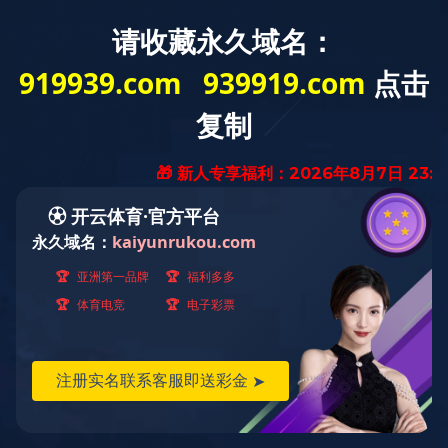
首
(NINE
页
GAME)
体育·官
方网站